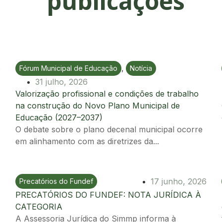
publicações
,
6
Fórum Municipal de Educação
Notícia
Ir para postagem
31 julho, 2026
Valorização profissional e condições de trabalho
na construção do Novo Plano Municipal de
Educação (2027–2037)
O debate sobre o plano decenal municipal ocorre
em alinhamento com as diretrizes da...
6
17 junho, 2026
Precatórios do Fundef
Ir para postagem
PRECATÓRIOS DO FUNDEF: NOTA JURÍDICA À
CATEGORIA
A Assessoria Jurídica do Simmp informa à