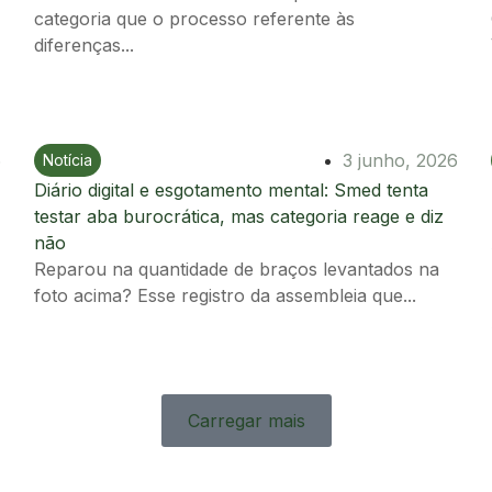
categoria que o processo referente às
diferenças...
6
3 junho, 2026
Notícia
Ir para postagem
Diário digital e esgotamento mental: Smed tenta
testar aba burocrática, mas categoria reage e diz
não
Reparou na quantidade de braços levantados na
foto acima? Esse registro da assembleia que...
Carregar mais