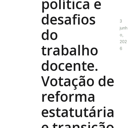
política e
desafios
3
do
junh
o,
202
trabalho
6
docente.
Votação de
reforma
estatutária
e transição