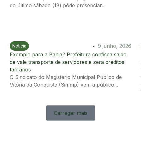
do último sábado (18) pôde presenciar...
6
9 junho, 2026
Notícia
Ir para postagem
Exemplo para a Bahia? Prefeitura confisca saldo
de vale transporte de servidores e zera créditos
tarifários
O Sindicato do Magistério Municipal Público de
Vitória da Conquista (Simmp) vem a público...
Carregar mais