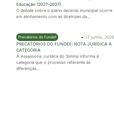
Educação (2027–2037)
O debate sobre o plano decenal municipal ocorre
em alinhamento com as diretrizes da...
17 junho, 202
Precatórios do Fundef
Ir para postagem
PRECATÓRIOS DO FUNDEF: NOTA JURÍDICA À
CATEGORIA
A Assessoria Jurídica do Simmp informa à
categoria que o processo referente às
diferenças...