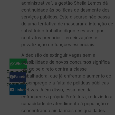
administrativa”, a gestão Sheila Lemos dá
continuidade às políticas de desmonte dos
serviços públicos. Este discurso não passa
de uma tentativa de mascarar a intenção de
substituir o trabalho digno e estável por
contratos precários, terceirizações e
privatização de funções essenciais.
A decisão de extinguir vagas sem a
possibilidade de novos concursos significa
WhatsApp
um golpe direto contra a classe
Compartilhe
trabalhadora, que já enfrenta o aumento do
Facebook
este
desemprego e a falta de políticas públicas
conteúdo:
efetivas. Além disso, essa medida
LinkedIn
enfraquece a própria Prefeitura, reduzindo a
capacidade de atendimento à população e
concentrando ainda mais desigualdades.