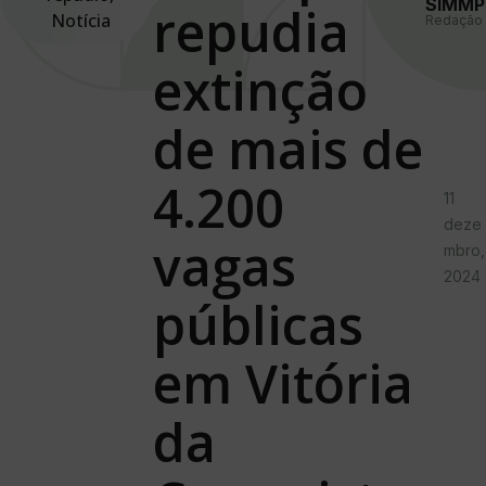
SIMMP
repudia
Notícia
Redação
extinção
de mais de
4.200
11
deze
vagas
mbro,
2024
públicas
em Vitória
da