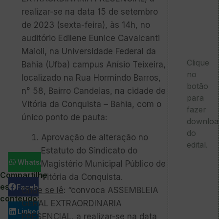
realizar-se na data 15 de setembro
de 2023 (sexta-feira), às 14h, no
auditório Edilene Eunice Cavalcanti
Maioli, na Universidade Federal da
Clique
Bahia (Ufba) campus Anísio Teixeira,
no
localizado na Rua Hormindo Barros,
botão
n° 58, Bairro Candeias, na cidade de
para
Vitória da Conquista – Bahia, com o
fazer
único ponto de pauta:
downloa
do
Aprovação de alteração no
edital.
Estatuto do Sindicato do
WhatsApp
Magistério Municipal Público de
Compartilhe
Vitória da Conquista.
este
Facebook
Onde se lê
: “convoca ASSEMBLEIA
conteúdo:
GERAL EXTRAORDINARIA
LinkedIn
PRESENCIAL, a realizar-se na data