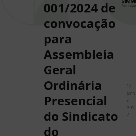
SIMM
001/2024 de
Redaçã
convocação
para
Assembleia
Geral
Ordinária
13
junh
Presencial
o,
202
do Sindicato
4
do