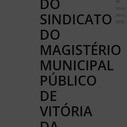
DO
19
nove
SINDICATO
mbro,
2025
DO
MAGISTÉRIO
MUNICIPAL
PÚBLICO
DE
VITÓRIA
DA