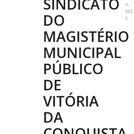
SINDICATO
o,
202
DO
5
MAGISTÉRIO
MUNICIPAL
PÚBLICO
DE
VITÓRIA
DA
CONQUISTA