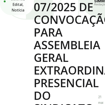
SIMM
07/2025 DE
Edital
,
Redaçã
Notícia
CONVOCAÇÃ
PARA
ASSEMBLEIA
GERAL
EXTRAORDIN
PRESENCIAL
DO
21
mai